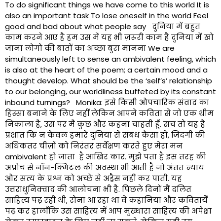
To do significant things we have come to this world It is
also an important task To lose oneself in the world Feel
good and bad about what people say दुनिया में बहुत
काम करने आए हैं हम उस में यह भी ज़रूरी काम है दुनिया में खो
जाना लोगो की बातों का अच्छा बुरा मानना We are
simultaneously left to sense an ambivalent feeling, which
is also at the heart of the poem; a certain mood and a
thought develop. What should be the ‘self’s’ relationship
to our belonging, our worldliness buffeted by its constant
inbound turnings? Monika: इसे किसी औपचारिक संवाद का
हिस्सा बनाने के लिए नहीं लेकिन आपने कविता से जो एक थीम
निकाला है, उस पर मैं कुछ और कहना चाहती हूँ. सच तो यह है
प्रशांत कि न केवल हमारे दुनिया से संबंध कैसा हो, जिंदगी की
अधिकतर चीज़ों को निरंतर सर्वेक्षण करते हुए मेरा मन
ambivalent हो जाता है आखिर कार. मुझे पता है इस तरह की
अप्रोच से नॉन-क्मिटल की अवस्था भी आती है जो अंतत न्याय
और सत्य के प्रश्न को अच्छे से अड्रैस नहीं कर पाती. यह
उत्तराधुनिक्वाद की आलोचना भी है. पिछले दिनों मैं दलित
साहित्य पढ़ रही थी, रोना आ रहा था वे कहानियां और कवितायेँ
पढ़ कर हालाँकि उस साहित्य में आप मुख्धारा साहित्य की अपेक्षा