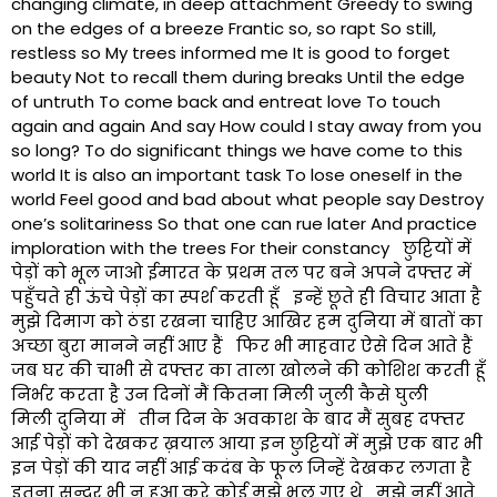
changing climate, in deep attachment Greedy to swing
on the edges of a breeze Frantic so, so rapt So still,
restless so My trees informed me It is good to forget
beauty Not to recall them during breaks Until the edge
of untruth To come back and entreat love To touch
again and again And say How could I stay away from you
so long? To do significant things we have come to this
world It is also an important task To lose oneself in the
world Feel good and bad about what people say Destroy
one’s solitariness So that one can rue later And practice
imploration with the trees For their constancy छुट्टियों में
पेड़ों को भूल जाओ ईमारत के प्रथम तल पर बने अपने दफ्तर में
पहुँचते ही ऊंचे पेड़ों का स्पर्श करती हूँ इन्हें छूते ही विचार आता है
मुझे दिमाग को ठंडा रखना चाहिए आखिर हम दुनिया में बातों का
अच्छा बुरा मानने नहीं आए हैं फिर भी माहवार ऐसे दिन आते हैं
जब घर की चाभी से दफ्तर का ताला खोलने की कोशिश करती हूँ
निर्भर करता है उन दिनों मैं कितना मिली जुली कैसे घुली
मिली दुनिया में तीन दिन के अवकाश के बाद मैं सुबह दफ्तर
आई पेड़ों को देखकर ख़याल आया इन छुट्टियों में मुझे एक बार भी
इन पेड़ों की याद नहीं आई कदंब के फूल जिन्हें देखकर लगता है
इतना सुन्दर भी न हुआ करे कोई मुझे भूल गए थे मुझे नहीं आते