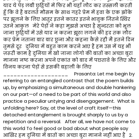
याद ये पेड़ लंबी छुट्टियों में फिर भी यहाँ लौट कर तस्सली करती
हूँ कि वे हैं बदलते मौसम के साथ गहरे प्रेम में हवा के एक झोंके
पर झूलने के लिए आतुर इतने कातर इतने भावुक जितने स्थिर
उतने आकुल मेरे पेड़ों ने कहा मुझसे अच्छा है सुन्दरता को भूल
जाना छुट्टियों में उसे याद न करना झूठा लगने की हद तक लौट
कर प्रेम जताना बार बार छूना और कहना कैसे रही मैं इतने दिन
तुमसे दूर दुनिया में बहुत काम करने आए हैं हम उस में यह भी
ज़रूरी काम है दुनिया में खो जाना लोगो की बातों का अच्छा बुरा
मानना नष्ट करना अपने एकांत को बाद में पछतावे के लिए और
विनय करना पेड़ों से इसकी बहाली के लिए
___________________ Prasanta: Let me begin by
referring to an entangled contrast that the poem builds
up, by emphasizing a simultaneous and double hankering
on our part—of a need to be part of this world and also
practice a peculiar untying and disengagement. What is
unfolding here? Say, at the level of craft itself—this
detached entanglement is brought sharply to us by a
repetition and a reversal. After all, we have not come to
this world To feel good or bad about what people say
आखिर हम दुनिया में बातों का अच्छा बुरा मानने नहीं आए हैं 2.